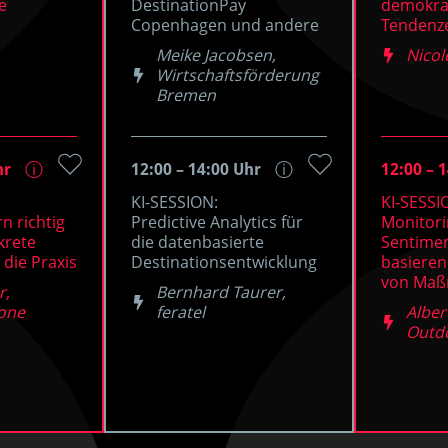
e
DestinationPay
demokrat
Copenhagen und andere
Tendenz
Meike Jacobsen,
Nicol
Wirtschaftsförderung
Bremen
hr
12:00 – 14:00 Uhr
12:00 – 
ⓘ
ⓘ
KI-SESSION:
KI-SESSI
n richtig
Predictive Analytics für
Monitori
krete
die datenbasierte
Sentimen
die Praxis
Destinationsentwicklung
basiere
von Ma
r,
Bernhard Taurer,
.one
feratel
Alber
Outdo