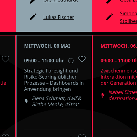
Simon
Lukas Fischer
Stollbe
MITTWOCH, 06 MAI
MITTWOCH, 06.
09:00 – 11:00 Uhr
09:00 – 11:00 U
ⓘ
Strategic Foresight und
Zwischenmensc
Risiko-Scoring üblicher
Interaktion mit
tie
Prozesse – Dashboards in
der Generation
Anwendung bringen
Isabell Eimer
Elena Schmidt, dwif &
destination
Birthe Menke, 4Strat