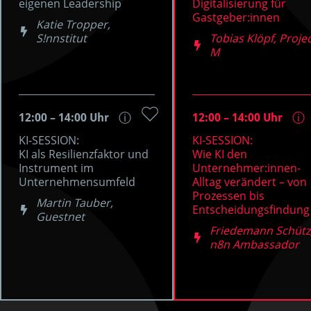
eigenen Leadership
Digitalisierung für
Gastgeber:innen
Katie Tropper,
S!nnstitut
Tobias Klöpf, Proje
M
12:00 – 14:00 Uhr
12:00 – 14:00 Uhr
ⓘ
ⓘ
KI-SESSION:
KI-SESSION:
KI als Resilienzfaktor und
Wie KI den
Instrument im
Unternehmer:innen-
Unternehmensumfeld
Alltag verändert – von
Prozessen bis
Martin Tauber,
Entscheidungsfindung
Guestnet
Friedemann Schütz
n8n Ambassador