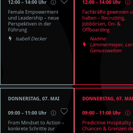
12:00 – 14:00 Uhr
12:00 – 14:00 Uhr
ⓘ
ⓘ
Female Empowerment
Fachkräfte gewinnen 
und Leadership – neue
halten – Recruiting,
Perspektiven in der
Jobbörsen, On- &
Führung
Offboarding
Isabell Decker
Nadine
Lämmermeyer, Ler
Genusswelten
DONNERSTAG, 07. MAI
DONNERSTAG, 07. MA
09:00 – 11:00 Uhr
09:00 – 11:00 Uhr
ⓘ
ⓘ
From Mindset to Action –
Predicitive Hospitality 
konkrete Schritte zur
Chancen & Grenzen d