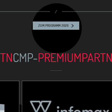
/
ZUM PROGRAMM 2026
TN
CMP-
PREMIUM
PART