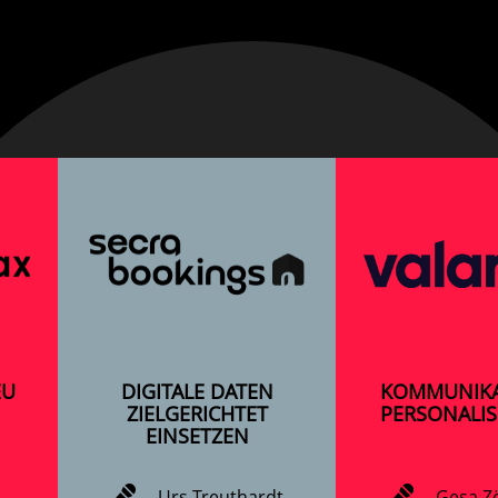
EU
DIGITALE DATEN
KOMMUNIKA
ZIELGERICHTET
PERSONALI
EINSETZEN
Urs Treuthardt
Gesa Zö