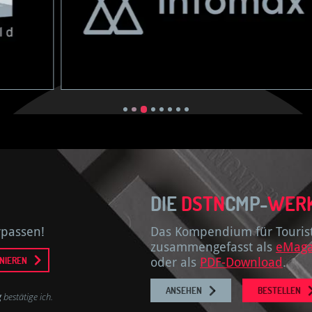
DIE
DSTN
CMP-
WER
rpassen!
Das Kompendium für Touristi
zusammengefasst als
eMaga
NIEREN
oder als
PDF-Download
.
ANSEHEN
BESTELLEN
g
bestätige ich.