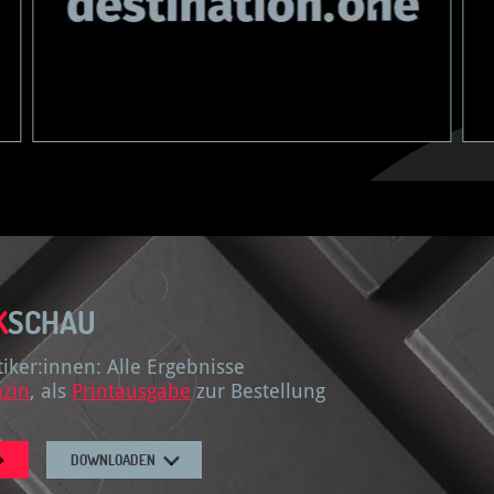
K
SCHAU
ker:innen: Alle Ergebnisse
zin
, als
Printausgabe
zur Bestellung
DOWNLOADEN