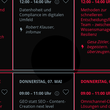
12:00 – 14:00 Uhr
12:00 – 14:00 U
ⓘ
und
Datenhoheit und
Methoden zur
Compliance im digitalen
schnelleren
Umfeld
Entscheidungsf
Team – zwische
Robert Klauser,
Wissensmanag
infomax
Resilienz
ch
Gesa Zötler,
begeistern.
überzeugen.
I
DONNERSTAG, 07. MAI
DONNERSTAG, 0
09:00 – 11:00 Uhr
09:00 – 11:00 U
ⓘ
–
GEO statt SEO – Content-
Omnichannel-C
er
Creation next level
Lösungen und d