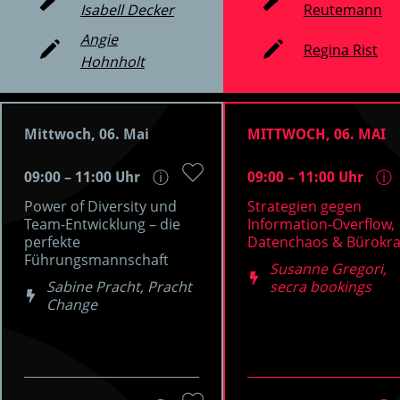
Isabell Decker
Reutemann
Angie
Regina Rist
Hohnholt
Mittwoch, 06. Mai
MITTWOCH, 06. MAI
09:00 – 11:00 Uhr
09:00 – 11:00 Uhr
ⓘ
ⓘ
Power of Diversity und
Strategien gegen
Team-Entwicklung – die
Information-Overflow,
perfekte
Datenchaos & Bürokra
Führungsmannschaft
Susanne Gregori,
Sabine Pracht, Pracht
secra bookings
Change