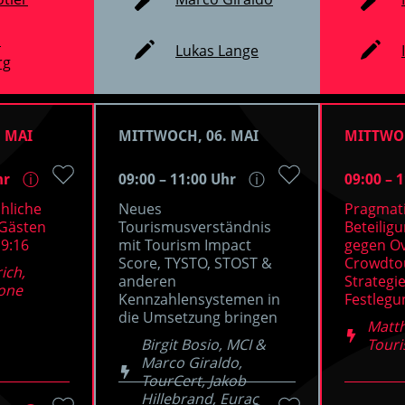
a
Lukas Lange
rg
 MAI
MITTWOCH, 06. MAI
MITTWOC
hr
09:00 – 11:00 Uhr
09:00 – 
ⓘ
ⓘ
hliche
Neues
Pragmat
 Gästen
Tourismusverständnis
Beteilig
 9:16
mit Tourism Impact
gegen O
Score, TYSTO, STOST &
Crowdtou
ich,
anderen
Strategie
.one
Kennzahlensystemen in
Festleg
die Umsetzung bringen
Matth
Birgit Bosio, MCI &
Tour
Marco Giraldo,
TourCert, Jakob
Hillebrand, Eurac