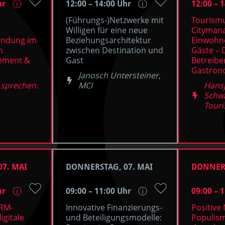
hr
12:00 – 14:00 Uhr
12:00 – 
ⓘ
ⓘ
(Führungs-)Netzwerke mit
Tourism
Willigen für eine neue
Cityman
indung im
Beziehungsarchitektur
Einwohn
n
zwischen Destination und
Gäste – 
ement &
Gast
Betreibe
Gastron
Janosch Untersteiner,
 sprechen.
MCI
Hansj
Schw
Tour
7. MAI
DONNERSTAG, 07. MAI
DONNERS
hr
09:00 – 11:00 Uhr
09:00 – 
ⓘ
ⓘ
RM-
Innovative Finanzierungs-
Positive
igitale
und Beteiligungsmodelle:
Populis