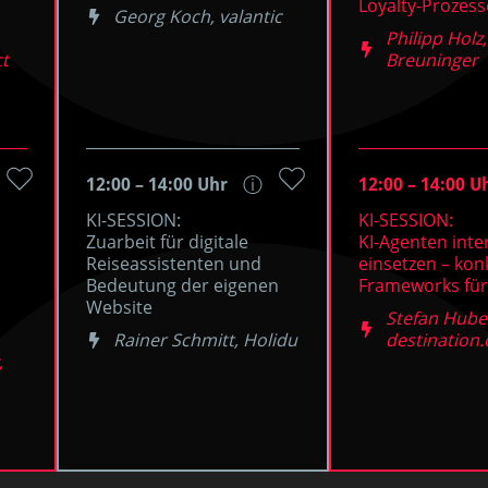
Loyalty-Prozess
Georg Koch, valantic
Philipp Holz,
ct
Breuninger
12:00 – 14:00 Uhr
12:00 – 14:00 U
ⓘ
KI-SESSION:
KI-SESSION:
Zuarbeit für digitale
KI-Agenten inter
Reiseassistenten und
einsetzen – kon
Bedeutung der eigenen
Frameworks für 
Website
Stefan Hube
Rainer Schmitt, Holidu
destination
,