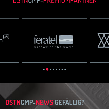
DSTN
CMP-
PREMIUM
PARTN
ER
DSTN
CMP-
NEWS
GEFÄLLIG?