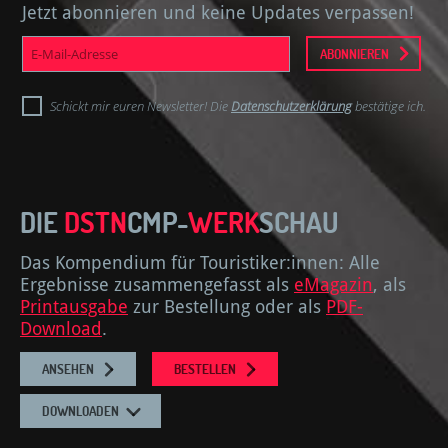
Jetzt abonnieren und keine Updates verpassen!
E-
ABONNIEREN
Mail-
Adresse
Schickt mir euren Newsletter! Die
Datenschutzerklärung
bestätige ich.
DIE
DSTN
CMP-
WERK
SCHAU
Das Kompendium für Touristiker:innen: Alle
Ergebnisse zusammengefasst als
eMagazin
, als
Printausgabe
zur Bestellung oder als
PDF-
Download
.
ANSEHEN
BESTELLEN
DOWNLOADEN