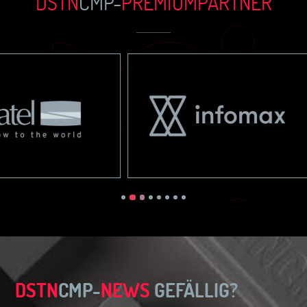
DSTN
CMP-
PREMIUM
PARTN
ER
DSTN
CMP-
NEWS
GEFÄLLIG?