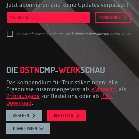
Jetzt abonnieren und keine Updates verpassen!
E-
ABONNIEREN
Mail-
Adresse
Schickt mir euren Newsletter! Die
Datenschutzerklärung
bestätige ich.
DIE
DSTN
CMP-
WERK
SCHAU
Das Kompendium für Touristiker:innen: Alle
Ergebnisse zusammengefasst als
eMagazin
, als
Printausgabe
zur Bestellung oder als
PDF-
Download
.
ANSEHEN
BESTELLEN
DOWNLOADEN