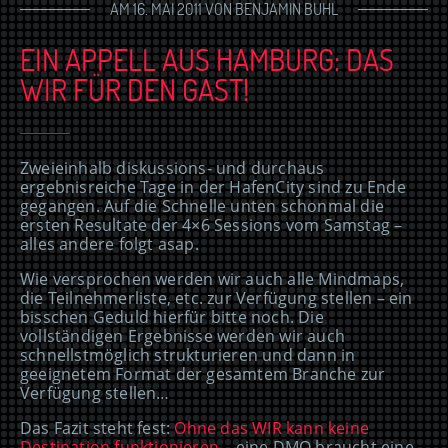
AM 16. MAI 2011 VON BENJAMIN BUHL
EIN APPELL AUS HAMBURG: DAS
WIR FÜR DEN GAST!
Zweieinhalb diskussions- und durchaus
ergebnisreiche Tage in der HafenCity sind zu Ende
gegangen. Auf die Schnelle unten schonmal die
ersten Resultate der 4×6 Sessions vom Samstag –
alles andere folgt asap.
Wie versprochen werden wir auch alle Mindmaps,
die Teilnehmerliste, etc. zur Verfügung stellen – ein
bisschen Geduld hierfür bitte noch. Die
vollständigen Ergebnisse werden wir auch
schnellstmöglich strukturieren und dann in
geeignetem Format der gesamtem Branche zur
Verfügung stellen…
Das Fazit steht fest:
Ohne das WIR kann keine
Destination funktionieren
– eine DMO braucht eine