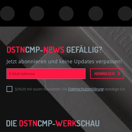
DSTN
CMP-
NEWS
GEFÄLLIG?
Jetzt abonnieren und keine Updates verpassen!
E-
ABONNIEREN
Mail-
Adresse
Schickt mir euren Newsletter! Die
Datenschutzerklärung
bestätige ich.
DIE
DSTN
CMP-
WERK
SCHAU