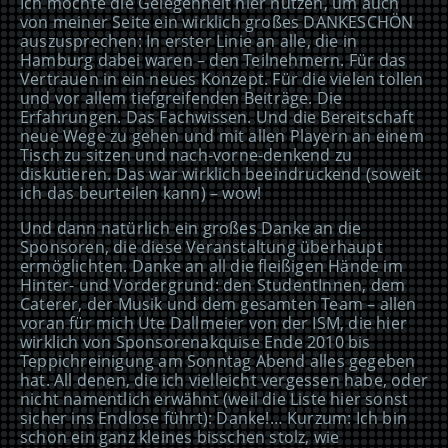
Ich möchte die Gelegenheit hier nutzen, um auch
von meiner Seite ein wirklich großes DANKESCHÖN
auszusprechen: In erster Linie an alle, die in
Hamburg dabei waren – den Teilnehmern. Für das
Vertrauen in ein neues Konzept. Für die vielen tollen
und vor allem tiefgreifenden Beiträge. Die
Erfahrungen. Das Fachwissen. Und die Bereitschaft
neue Wege zu gehen und mit allen Playern an einem
Tisch zu sitzen und nach-vorne-denkend zu
diskutieren. Das war wirklich beeindruckend (soweit
ich das beurteilen kann) – wow!
Und dann natürlich ein großes Danke an die
Sponsoren, die diese Veranstaltung überhaupt
ermöglichten. Danke an all die fleißigen Hände im
Hinter- und Vordergrund: den StudentInnen, dem
Caterer, der Musik und dem gesamten Team – allen
voran für mich Ute Dallmeier von der ISM, die hier
wirklich von Sponsorenakquise Ende 2010 bis
Teppichreinigung am Sonntag Abend alles gegeben
hat. All denen, die ich vielleicht vergessen habe, oder
nicht namentlich erwähnt (weil die Liste hier sonst
sicher ins Endlose führt): Danke!… Kurzum: Ich bin
schon ein ganz kleines bisschen stolz, wie