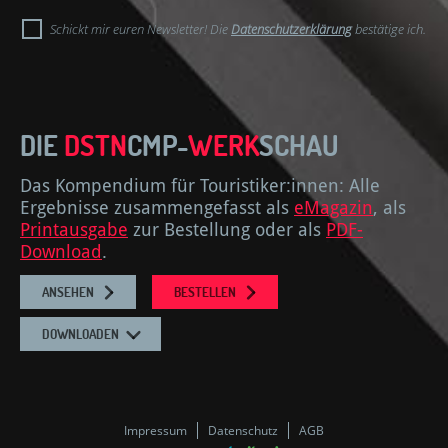
Adresse
Schickt mir euren Newsletter! Die
Datenschutzerklärung
bestätige ich.
DIE
DSTN
CMP-
WERK
SCHAU
Das Kompendium für Touristiker:innen: Alle
Ergebnisse zusammengefasst als
eMagazin
, als
Printausgabe
zur Bestellung oder als
PDF-
Download
.
ANSEHEN
BESTELLEN
DOWNLOADEN
Impressum
Datenschutz
AGB