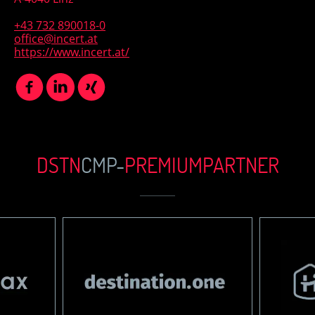
+43 732 890018-0
office@incert.at
https://www.incert.at/
DSTN
CMP-
PREMIUM
PARTN
ER