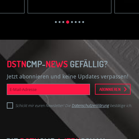
DSTN
CMP-
NEWS
GEFÄLLIG?
Jetzt abonnieren und keine Updates verpassen!
E-
ABONNIEREN
Mail-
Adresse
Schickt mir euren Newsletter! Die
Datenschutzerklärung
bestätige ich.