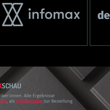
K
SCHAU
ker:innen: Alle Ergebnisse
zin
, als
Printausgabe
zur Bestellung