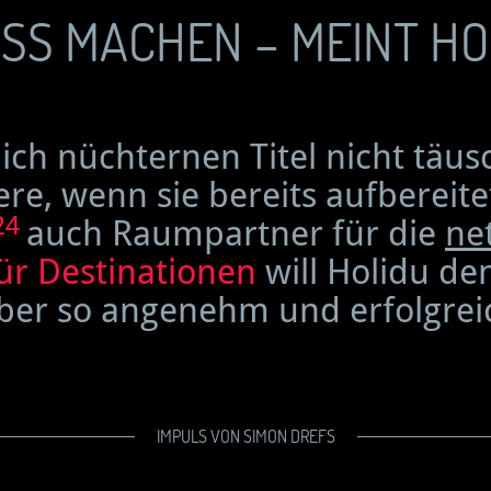
S MACHEN – MEINT HOL
ich nüchternen Titel nicht täu
e, wenn sie bereits aufbereite
24
auch Raumpartner für die
ne
ür Destinationen
will Holidu de
er so angenehm und erfolgreic
IMPULS VON SIMON DREFS