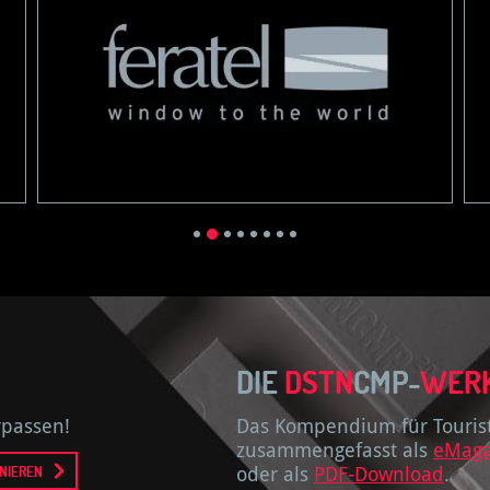
DIE
DSTN
CMP-
WER
rpassen!
Das Kompendium für Touristi
zusammengefasst als
eMaga
NIEREN
oder als
PDF-Download
.