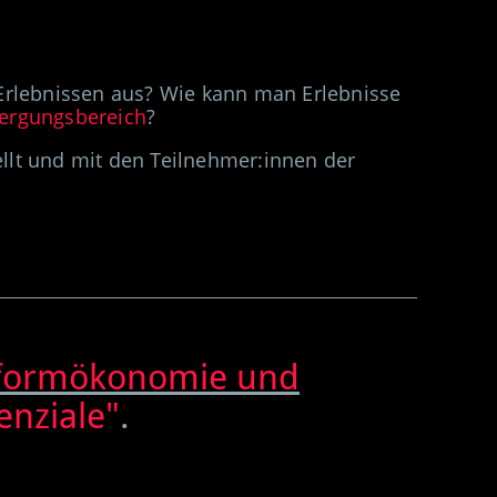
Erlebnissen aus? Wie kan
n man
Erlebnisse
bergungsbereich
?
ellt und mit den Teilnehmer:innen der
tformökonomie und
enziale"
.