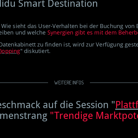
lidu Smart Destination
 Wie sieht das User-Verhalten bei der Buchung von 
eiben
u
nd welche
Synergien gibt es mit dem Beher
Datenkabinett zu finden ist, wird zur Verfügung gest
h)opping
" diskutiert.
WEITERE INFOS
eschmack auf die Session "
Plat
menstrang
"Trendige Marktpot