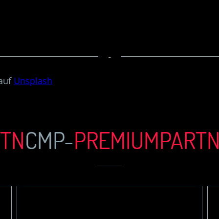
-
auf
Unsplash
TN
CMP-
PREMIUM
PART