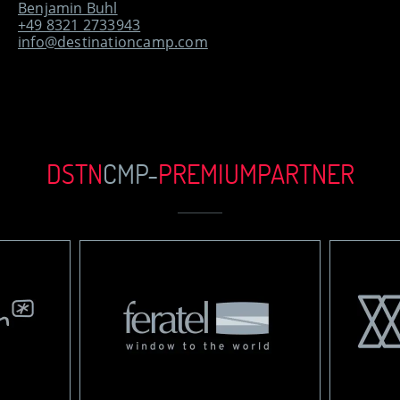
Benjamin Buhl
+49 8321 2733943
info@destinationcamp.com
DSTN
CMP-
PREMIUM
PARTN
ER