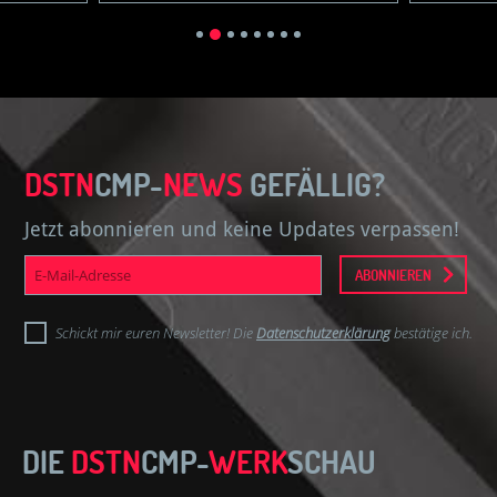
DSTN
CMP-
NEWS
GEFÄLLIG?
Jetzt abonnieren und keine Updates verpassen!
E-
ABONNIEREN
Mail-
Adresse
Schickt mir euren Newsletter! Die
Datenschutzerklärung
bestätige ich.
DIE
DSTN
CMP-
WERK
SCHAU