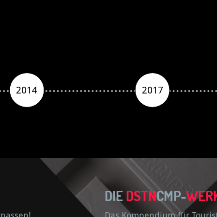
2014
2017
DIE
DSTN
CMP-
WER
rpassen!
Das Kompendium für Touristi