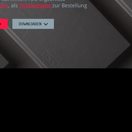
zin
, als
Printausgabe
zur Bestellung
DOWNLOADEN