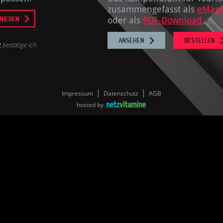
zusammengefasst als
eMaga
NIEREN
oder als
PDF-Download
.
ANSEHEN
BESTELLEN
g
bestätige ich.
Impressum
Datenschutz
AGB
hosted by