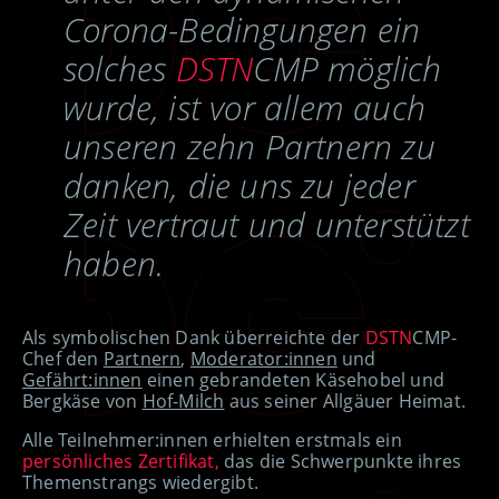
Corona-Bedingungen ein
solches
DSTN
CMP möglich
wurde, ist vor allem auch
unseren zehn Partnern zu
danken, die uns zu jeder
Zeit vertraut und unterstützt
haben.
Als symbolischen Dank überreichte der
DSTN
CMP-
Chef den
Partnern
,
Moderator:innen
und
Gefährt:innen
einen gebrandeten Käsehobel und
Bergkäse von
Hof-Milch
aus seiner Allgäuer Heimat.
Alle Teilnehmer:innen erhielten erstmals ein
persönliches
Zertifikat
,
das die Schwerpunkte ihres
Themenstrangs wiedergibt.