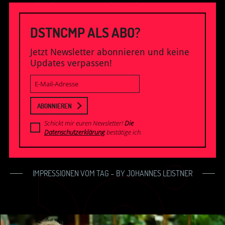
DSTNCMP ALS ABO?
Jetzt Newsletter abonnieren und keine
Updates verpassen!
E-
Mail-
Adresse
ABONNIEREN
Schickt mir euren Newsletter!
Die
Datenschutzerklärung
bestätige ich.
IMPRESSIONEN VOM TAG – BY JOHANNES LEISTNER