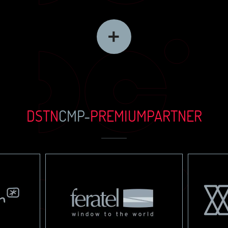
DSTN
CMP-
PREMIUM
PARTN
ER