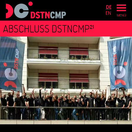
DE
EN
MENÜ
ABSCHLUSS DSTNCMP²¹