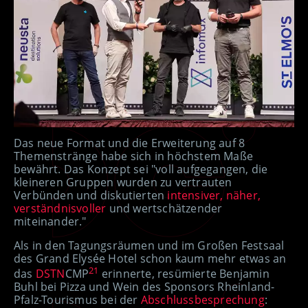
Das neue Format und die Erweiterung auf 8
Themenstränge habe sich in höchstem Maße
bewährt. Das Konzept sei "voll aufgegangen, die
kleineren Gruppen wurden zu vertrauten
Verbünden und diskutierten
intensiver, näher,
verständnisvoller
und wertschätzender
miteinander."
Als in den Tagungsräumen und im Großen Festsaal
des Grand Elysée Hotel schon kaum mehr etwas an
2
1
das
DSTN
CMP
erinnerte, resümierte Benjamin
Buhl bei Pizza und Wein des Sponsors Rheinland-
Pfalz-Tourismus bei der
Abschlussbesprechung
: