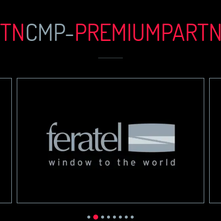
TN
CMP-
PREMIUM
PART