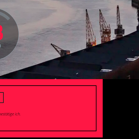
3
N
estätige ich.