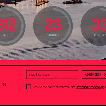
312
23
3
TAGE
STUNDEN
MINUTE
E-
ABONNIEREN
Mail-
Adresse
eine
Schickt mir euren Newsletter!
Die
Datenschutzerklärung
b